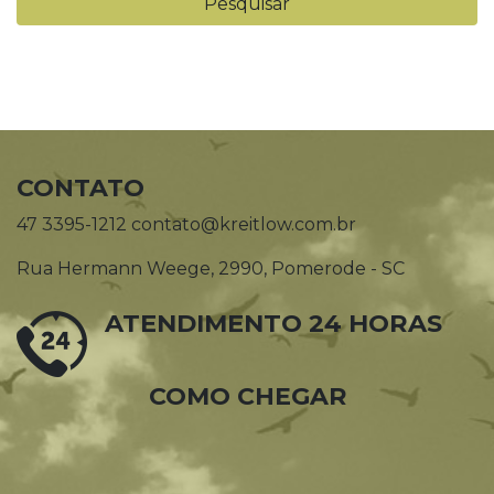
CONTATO
47 3395-1212 contato@kreitlow.com.br
Rua Hermann Weege, 2990, Pomerode - SC
ATENDIMENTO 24 HORAS
COMO CHEGAR