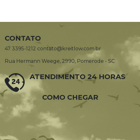
CONTATO
47 3395-1212 contato@kreitlow.com.br
Rua Hermann Weege, 2990, Pomerode - SC
ATENDIMENTO 24 HORAS
COMO CHEGAR