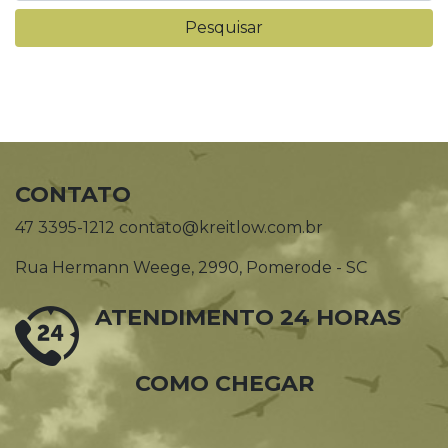
CONTATO
47 3395-1212 contato@kreitlow.com.br
Rua Hermann Weege, 2990, Pomerode - SC
ATENDIMENTO 24 HORAS
COMO CHEGAR