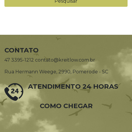
CONTATO
47 3395-1212 contato@kreitlow.com.br
Rua Hermann Weege, 2990, Pomerode - SC
ATENDIMENTO 24 HORAS
COMO CHEGAR