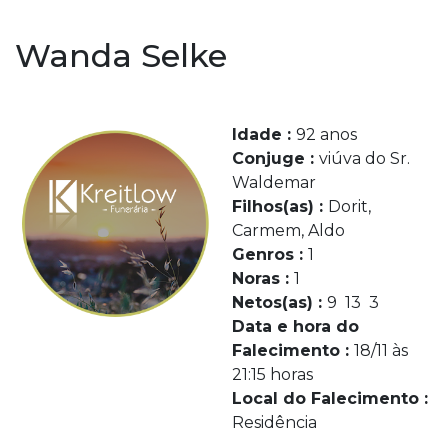
Wanda Selke
Idade :
92 anos
Conjuge :
viúva do Sr.
Waldemar
Filhos(as) :
Dorit,
Carmem, Aldo
Genros :
1
Noras :
1
Netos(as) :
9 13 3
Data e hora do
Falecimento :
18/11 às
21:15 horas
Local do Falecimento :
Residência