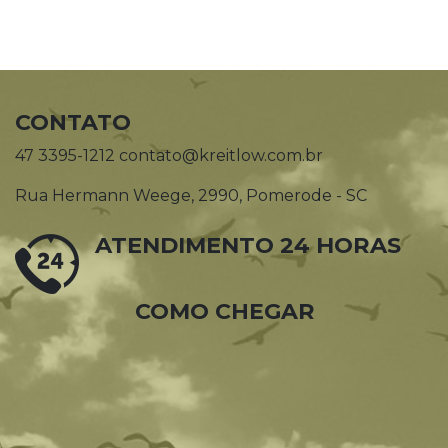
CONTATO
47 3395-1212 contato@kreitlow.com.br
Rua Hermann Weege, 2990, Pomerode - SC
ATENDIMENTO 24 HORAS
COMO CHEGAR