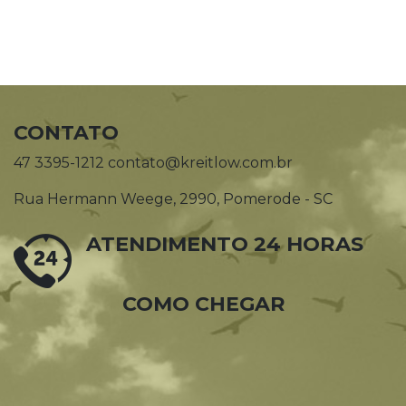
CONTATO
47 3395-1212 contato@kreitlow.com.br
Rua Hermann Weege, 2990, Pomerode - SC
ATENDIMENTO 24 HORAS
COMO CHEGAR