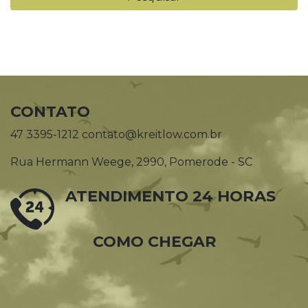
CONTATO
47 3395-1212 contato@kreitlow.com.br
Rua Hermann Weege, 2990, Pomerode - SC
ATENDIMENTO 24 HORAS
COMO CHEGAR