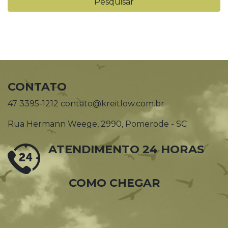
CONTATO
47 3395-1212 contato@kreitlow.com.br
Rua Hermann Weege, 2990, Pomerode - SC
ATENDIMENTO 24 HORAS
COMO CHEGAR